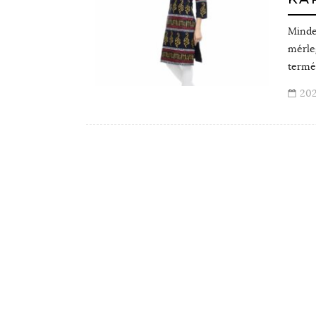
Minde
mérleg
termés
202