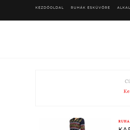
KEZDŐOLDAL
RUHÁK ESKÜVŐRE
ALKA
C
Ke
RUHÁ
KA