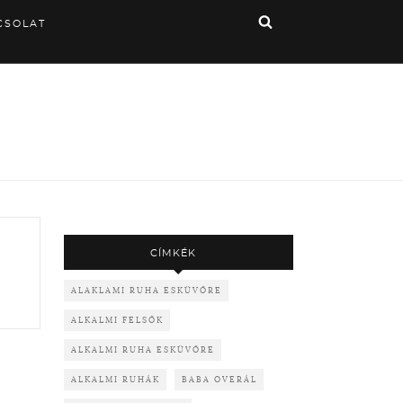
CSOLAT
CÍMKÉK
ALAKLAMI RUHA ESKÜVŐRE
ALKALMI FELSŐK
ALKALMI RUHA ESKÜVŐRE
ALKALMI RUHÁK
BABA OVERÁL