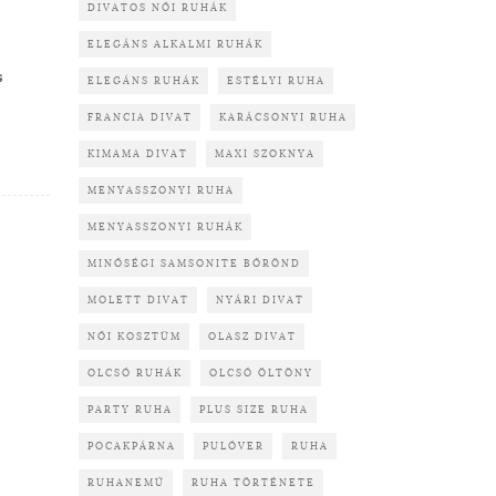
DIVATOS NŐI RUHÁK
ELEGÁNS ALKALMI RUHÁK
s
ELEGÁNS RUHÁK
ESTÉLYI RUHA
FRANCIA DIVAT
KARÁCSONYI RUHA
KIMAMA DIVAT
MAXI SZOKNYA
MENYASSZONYI RUHA
MENYASSZONYI RUHÁK
MINŐSÉGI SAMSONITE BŐRÖND
MOLETT DIVAT
NYÁRI DIVAT
NŐI KOSZTÜM
OLASZ DIVAT
OLCSÓ RUHÁK
OLCSÓ ÖLTÖNY
PARTY RUHA
PLUS SIZE RUHA
POCAKPÁRNA
PULÓVER
RUHA
RUHANEMŰ
RUHA TÖRTÉNETE