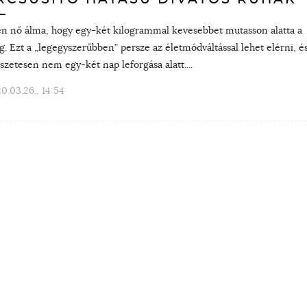
n nő álma, hogy egy-két kilogrammal kevesebbet mutasson alatta a
. Ezt a „legegyszerűbben” persze az életmódváltással lehet elérni, é
zetesen nem egy-két nap leforgása alatt....
0.03.26., 14:54