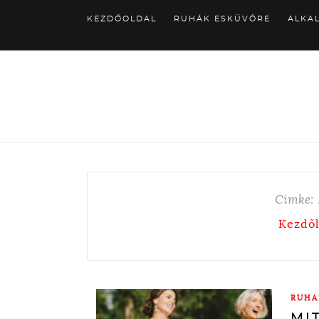
KEZDŐOLDAL
RUHÁK ESKÜVŐRE
ALKA
Címke:
Kezdő
RUHÁ
MI