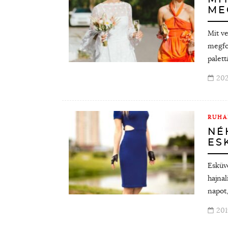
ME
Mit v
megfo
palett
202
RUHÁ
NÉ
ES
Esküvő
hajnal
napot,
201