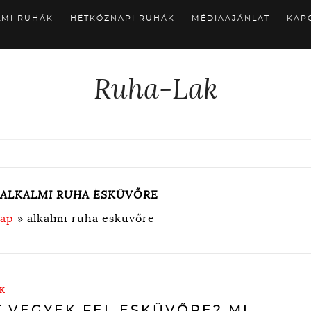
LMI RUHÁK
HÉTKÖZNAPI RUHÁK
MÉDIAAJÁNLAT
KAP
Ruha-Lak
ALKALMI RUHA ESKÜVŐRE
lap
»
alkalmi ruha esküvőre
K
T VEGYEK FEL ESKÜVŐRE? MI