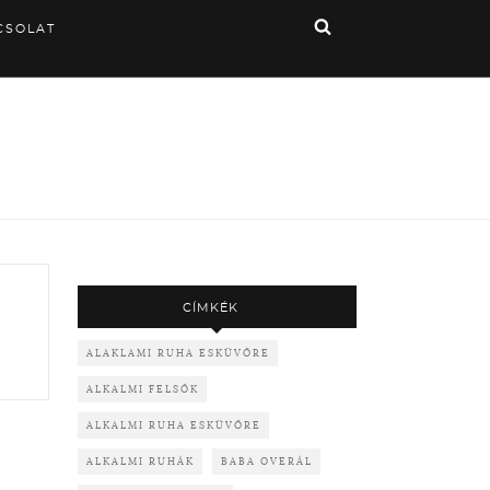
CSOLAT
CÍMKÉK
ALAKLAMI RUHA ESKÜVŐRE
ALKALMI FELSŐK
ALKALMI RUHA ESKÜVŐRE
ALKALMI RUHÁK
BABA OVERÁL