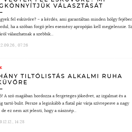
GKÖNNYÍTJÜK VÁLASZTÁSÁT
egyek fel esküvőre? – a kérdés, ami garantáltan minden hölgy fejébe
rdul, ha a szóban forgó jeles esemény apropóján kell megjelennie. S
áról válaszhatnak a szebbik...
2.09.26., 07:26
K
HÁNY TILTÓLISTÁS ALKALMI RUHA
KÜVŐRE
! A szó magában hordozza a fergeteges jókedvet, az izgalmat és a
ig tartó bulit. Persze a leginkább a fiatal pár várja szívrepesve a nagy
 de ez nem azt jelenti, hogy a násznép...
9.12.12., 14:28