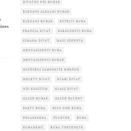
DIVATOS NŐI RUHÁK
ELEGÁNS ALKALMI RUHÁK
n
ELEGÁNS RUHÁK
ESTÉLYI RUHA
zínes
FRANCIA DIVAT
KARÁCSONYI RUHA
KIMAMA DIVAT
MAXI SZOKNYA
MENYASSZONYI RUHA
MENYASSZONYI RUHÁK
MINŐSÉGI SAMSONITE BŐRÖND
MOLETT DIVAT
NYÁRI DIVAT
NŐI KOSZTÜM
OLASZ DIVAT
OLCSÓ RUHÁK
OLCSÓ ÖLTÖNY
PARTY RUHA
PLUS SIZE RUHA
POCAKPÁRNA
PULÓVER
RUHA
RUHANEMŰ
RUHA TÖRTÉNETE